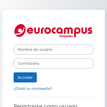
Salta al contenido principal
Entrar a Plataf
Nombre de usuario
Contraseña
Acceder
¿Olvidó su contraseña?
Registrarse como usuario